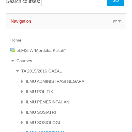
Search courses:
KULIAH DARING
MODUL
Navigation
ENGLISH (EN)
Home
eLFISTA "Merdeka Kuliah"
Courses
TA 2015/2016 GAZAL
ILMU ADMINISTRASI NEGARA
ILMU POLITIK
ILMU PEMERINTAHAN
ILMU SOSIATRI
ILMU SOSIOLOGI