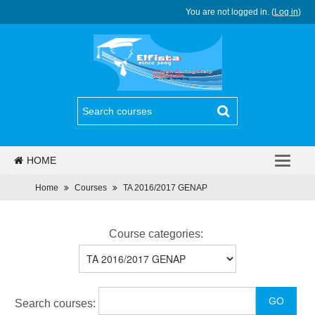
You are not logged in. (
Log in
)
HOME
PJJ
Home
Courses
TA 2016/2017 GENAP
REGULASI
Course categories:
BERITA
PROGRAM
Search courses:
DAFTAR