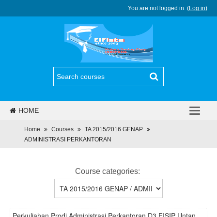
You are not logged in. (
Log in
)
HOME
PJJ
Home
Courses
TA 2015/2016 GENAP
ADMINISTRASI PERKANTORAN
REGULASI
BERITA
Course categories:
PROGRAM
DAFTAR
Perkuliahan Prodi Administrasi Perkantoran D3 FISIP Untan