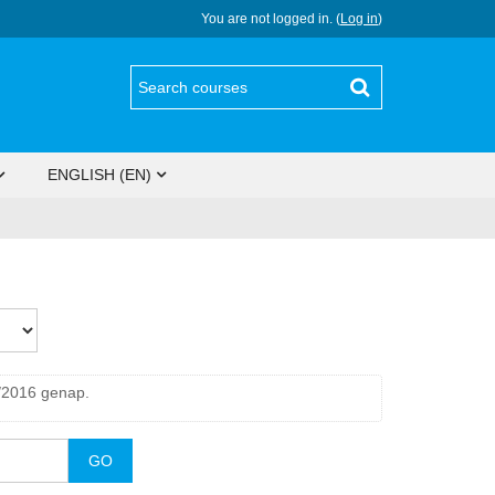
You are not logged in. (
Log in
)
ENGLISH (EN)
5/2016 genap.