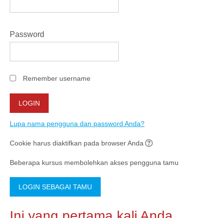
KULIAH DARING
MODUL
Password
INDONESIAN (ID)
Remember username
Lupa nama pengguna dan password Anda?
Cookie harus diaktifkan pada browser Anda
Beberapa kursus membolehkan akses pengguna tamu
Ini yang pertama kali Anda