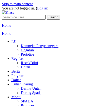
Skip to main content
You are not logged in. (
Log in
)
Home
Home
PJJ
Kerangka Penyelenggara
Gagasan
Prototipe
Regulasi
RistekDikti
Untan
Berita
Program
Daftar
Kuliah Daring
Daring Untan
Daring Spada
Modul
SPADA
Panduan